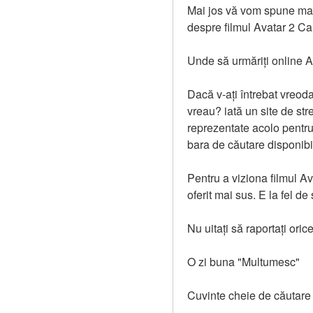
Mai jos vă vom spune mai m
despre filmul Avatar 2 Ca
Unde să urmăriți online 
Dacă v-ați întrebat vreoda
vreau? iată un site de str
reprezentate acolo pentru 
bara de căutare disponibil
Pentru a viziona filmul Av
oferit mai sus. E la fel de
Nu uitați să raportați orice
O zi buna "Multumesc"
Cuvinte cheie de căutare