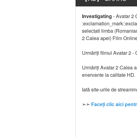
Investigating
-
Avatar 2 
:exclamation_mark::exclam
selectati limba (Romanian
2 Calea apei) Film Onlin
Urmăriți filmul Avatar 2 -
Urmăriți Avatar 2 Calea ap
enervante la calitate HD.
Iată site-urile de streami
➣➣ 
Faceți clic aici pent