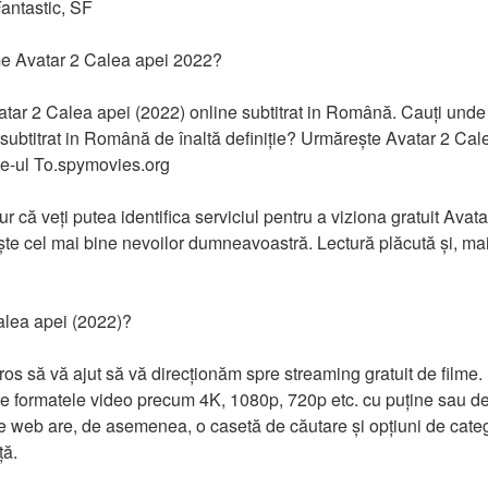
antastic, SF
lme Avatar 2 Calea apei 2022?
atar 2 Calea apei (2022) online subtitrat in Română. Cauți unde s
subtitrat in Română de înaltă definiție? Urmărește Avatar 2 Cal
te-ul To.spymovies.org
r că veți putea identifica serviciul pentru a viziona gratuit Avat
ște cel mai bine nevoilor dumneavoastră. Lectură plăcută și, mai
Calea apei (2022)?
s să vă ajut să vă direcționăm spre streaming gratuit de filme. Pe
oate formatele video precum 4K, 1080p, 720p etc. cu puține sau de
te web are, de asemenea, o casetă de căutare și opțiuni de categ
ță.