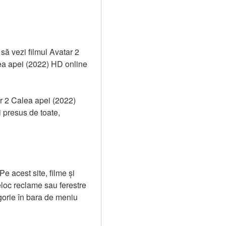
ă vezi filmul Avatar 2 
ea apei (2022) HD online 
ar 2 Calea apei (2022) 
 presus de toate, 
 acest site, filme și 
loc reclame sau ferestre 
orie în bara de meniu 