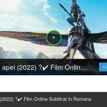
Avatar 2 Calea apei (2022) ?️✔️ Film Online Subtitrat in Romana 【HD】 GRATIS
S
(2022) ?️✔️ Film Online Subtitrat in Romana 