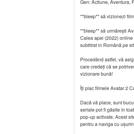
Gen: Actiune, Aventura, F
**bleep** să vizionezi fi
**bleep** să urmărești Av
Calea apei (2022) online 
subtitrat in Română pe si
Procedând astfel, vă asigu
care credeți că se potrive
vizionare bună!
Îți plac filmele Avatar 2 
Dacă vă place, sunt bucuro
seriale pot fi găsite în t
pop-up activate. Acest si
pentru a naviga cu ușurin