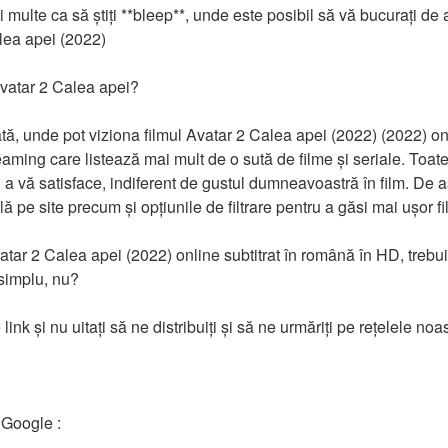
ulte ca să știți **bleep**, unde este posibil să vă bucurați de ac
lea apei (2022)
Avatar 2 Calea apei?
tă, unde pot viziona filmul Avatar 2 Calea apei (2022) (2022) onli
eaming care listează mai mult de o sută de filme și seriale. Toate 
a vă satisface, indiferent de gustul dumneavoastră în film. De a
ă pe site precum și opțiunile de filtrare pentru a găsi mai ușor fil
atar 2 Calea apei (2022) online subtitrat în română în HD, trebui
 simplu, nu?
 link și nu uitați să ne distribuiți și să ne urmăriți pe rețelele noa
 Google :