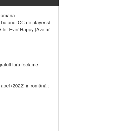
Romana. 
butonul CC de player si 
fter Ever Happy (Avatar 
atuit fara reclame 
a apei (2022) în română :