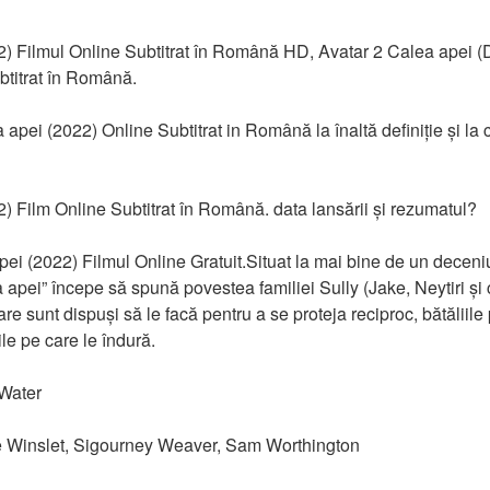
2) Filmul Online Subtitrat în Română HD, Avatar 2 Calea apei 
titrat în Română.
pei (2022) Online Subtitrat in Română la înaltă definiție și la c
) Film Online Subtitrat în Română. data lansării și rezumatul?
pei (2022) Filmul Online Gratuit.Situat la mai bine de un decen
a apei” începe să spună povestea familiei Sully (Jake, Neytiri și co
are sunt dispuși să le facă pentru a se proteja reciproc, bătăliile
ile pe care le îndură.
 Water
e Winslet, Sigourney Weaver, Sam Worthington