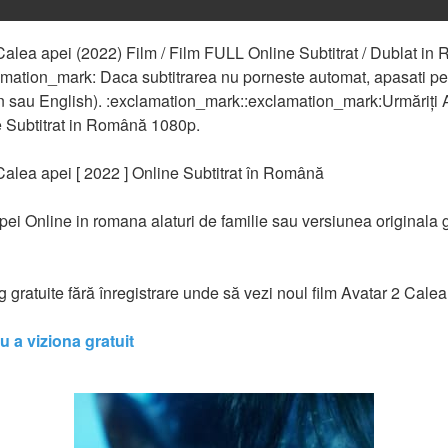
Calea apei (2022) Film / Film FULL Online Subtitrat / Dublat in 
ation_mark:️️ Daca subtitrarea nu porneste automat, apasati pe 
 sau English). :exclamation_mark::exclamation_mark:️️Urmăriți A
e Subtitrat in Română 1080p.
 Calea apei [ 2022 ] Online Subtitrat în Română
ei Online in romana alaturi de familie sau versiunea originala gr
ng gratuite fără înregistrare unde să vezi noul film Avatar 2 Cale
ru a viziona gratuit