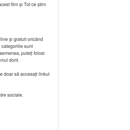
est film și Tot ce știm 
ne și gratuit oricând 
categoriile sunt 
semenea, puteți folosi 
mul dorit.
e doar să accesați linkul 
stre sociale.